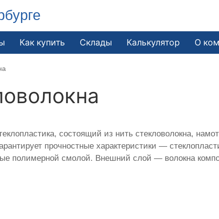
рбурге
ы
Как купить
Склады
Калькулятор
О ко
на
ловолокна
еклопластика, состоящий из нить стекловолокна, намот
гарантирует прочностные характеристики — стеклоплас
итые полимерной смолой. Внешний слой — волокна компо