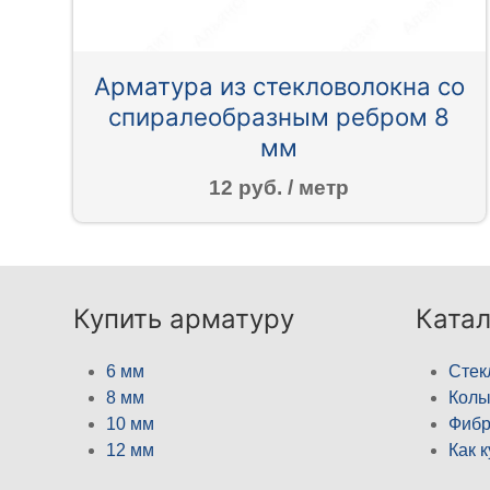
Арматура из стекловолокна со
спиралеобразным ребром 8
мм
12 руб. / метр
Купить арматуру
Катал
6 мм
Стек
8 мм
Кол
10 мм
Фибр
12 мм
Как 