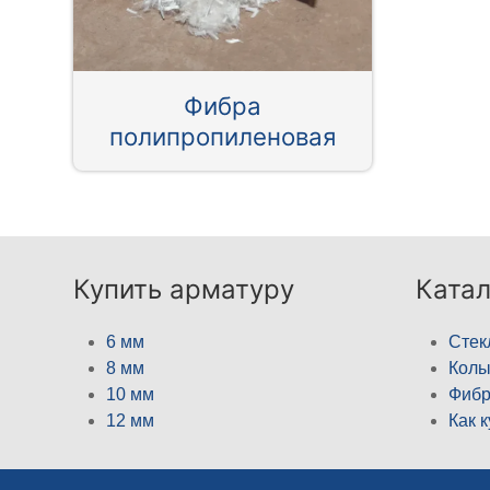
Фибра
полипропиленовая
Купить арматуру
Катал
6 мм
Стек
8 мм
Кол
10 мм
Фибр
12 мм
Как 