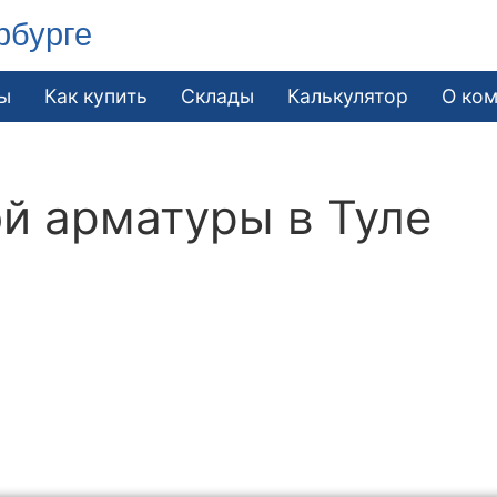
рбурге
ы
Как купить
Склады
Калькулятор
О ко
й арматуры в Туле