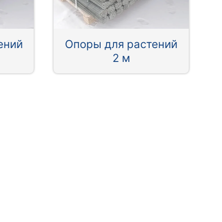
ений
Опоры для растений
2 м