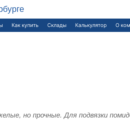
рбурге
ы
Как купить
Склады
Калькулятор
О ко
лые, но прочные. Для подвязки помидо