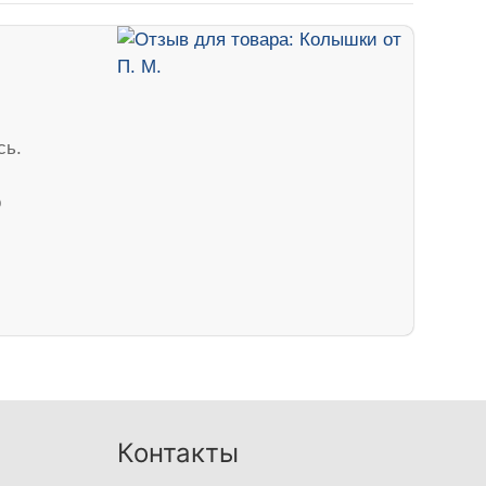
сь.
о
Контакты