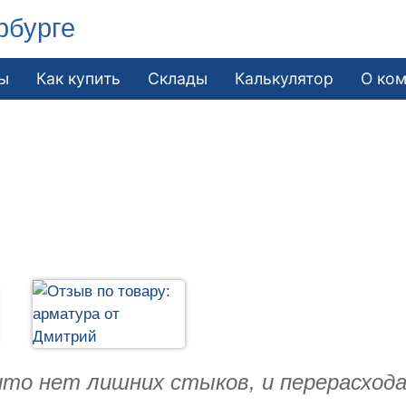
рбурге
ы
Как купить
Склады
Калькулятор
О ко
 что нет лишних стыков, и перерасхода